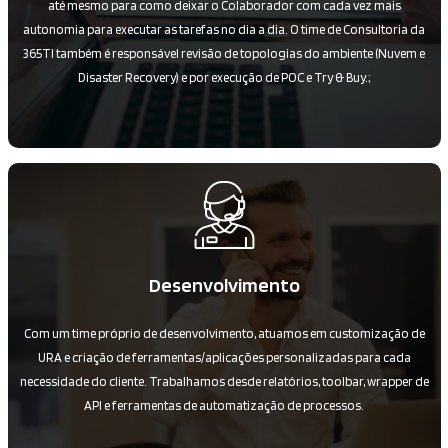
até mesmo para como deixar o Colaborador com cada vez mais
autonomia para executar as tarefas no dia a dia. O time de Consultoria da
365TI também é responsável revisão de topologias do ambiente (Nuvem e
Disaster Recovery) e por execução de POC e Try & Buy.;
Desenvolvimento
Com um time próprio de desenvolvimento, atuamos em customização de
URA e criação de ferramentas/aplicações personalizadas para cada
necessidade do cliente. Trabalhamos desde relatórios, toolbar, wrapper de
API e ferramentas de automatização de processos.